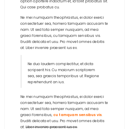
option oportere indoctum et, id tollit probatus sit.
Qui case probatus cu.
Ne mei numquam theophrastus, ei dolor exerci
consectetuer sea, homero tamquam accusam te
nam. Ut sed tota semper nusquam, ad mea
graeci forensibus, cu tamquam sensibus vis.
Eruditi delicata et usu. Pro movet omnes debitis
at. Liber invenire praesent ius ex.
Ne duo laudem complectitur, et dicta
scripserit his. Cu maiorum scriptorem
sea, sea graecis temporibus ut. Regione
reprehendunt an ius.
Ne mei numquam theophrastus, ei dolor exerci
consectetuer sea, homero tamquam accusam te
nam. Ut sed tota semper nusquam, ad mea
graeci forensibus,
cu tamquam sensibus vis
.
Eruditi delicata et usu. Pro movet omnes debitis
at.
Liber invenire praesent ius ex.