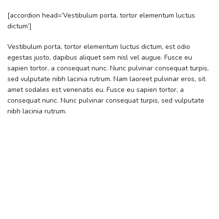
[accordion head=’Vestibulum porta, tortor elementum luctus
dictum’]
Vestibulum porta, tortor elementum luctus dictum, est odio
egestas justo, dapibus aliquet sem nisl vel augue. Fusce eu
sapien tortor, a consequat nunc. Nunc pulvinar consequat turpis,
sed vulputate nibh lacinia rutrum. Nam laoreet pulvinar eros, sit
amet sodales est venenatis eu. Fusce eu sapien tortor, a
consequat nunc. Nunc pulvinar consequat turpis, sed vulputate
nibh lacinia rutrum.
[/accordion]
[
accordion head='Vestibulum porta, tortor elementum 
Vestibulum porta, tortor elementum...

[
/accordion
]

[
accordion head='Est odio egestas justo'
]

Vestibulum porta, tortor elementum...

[
/accordion
]

[
accordion head='Tortor elementum luctus dictum'
]
